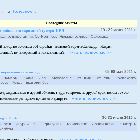
я
Полезное
:.
.:
:.
Последние отчеты
19 - 22 июля 2011 г.
стройка, или скромный тундро-ПВД
ард - р. Емъёган - м. Ор-Нел - сор. Нюрымпосллор - Салехард
й поход по остаткам 501 стройки - железной дороги Салехард - Надым.
Читать полностью >>
шенный, но интересный и показательный.
05-08 мая 2011 г.
 переменчивый поход
 Шамары - Роща - Лом - Маховляне - ст. Кын - ст. Унь - Колпаковка
лосово - Ревда - Екатеринбург
ход задумывался в другой области, в другое время, на другой срок, потом все это
Читать полностью >>
ь несколько раз и даже прямо на маршруте.
30-31 июля 2010 г.
ngle Hlek
инбург - Двуреченск - Черноусово - Маминское - Абрамовское - Сысерть
атеринбург
Читать полностью >>
ая покатушка Хлёк на юго-восток