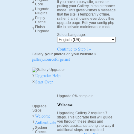
Upgrade
If you have a busy site, consider
4
Core
putting your Gallery in maintenance
Upgrade
mode. This gives visitors a message
5
Plugins
that the site is temporarily offline,
Empty
rather than showing everybody this
6
Cache
upgrade page. Edit your config.php
Finish
file to activate maintenance mode.
7
Upgrade
Select Language:
Continue to Step 1»
Gallery:
your photos
on
your website
»
gallery.sourceforge.net
Upgrader Help
?
Start Over
X
Upgrade 0% complete
Welcome
Upgrade
Steps
Upgrading Gallery 2 requires 7
Welcome
√
steps. This upgrade tool will guide
Authenticate
you through these steps and
1
provide assistance along the way if
System
2
additional steps are required.
Checks