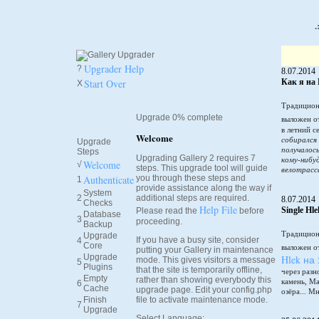
.
Upgrader Help
?
8.07.2014
Start Over
Как я на 
X
Традицион
Upgrade 0% complete
выложен о
в летний 
Welcome
собирался
Upgrade
получалось
Steps
Upgrading Gallery 2 requires 7
кому-нибу
Welcome
√
steps. This upgrade tool will guide
велотрасс
Authenticate
you through these steps and
1
provide assistance along the way if
System
2
additional steps are required.
8.07.2014
Checks
Help File
Single Hl
Please read the
before
Database
3
proceeding.
Backup
Традицион
Upgrade
If you have a busy site, consider
4
Core
выложен о
putting your Gallery in maintenance
Upgrade
Hlek на
mode. This gives visitors a message
5
Plugins
that the site is temporarily offline,
через разн
Empty
rather than showing everybody this
камень, М
6
Cache
upgrade page. Edit your config.php
озёра... М
Finish
file to activate maintenance mode.
7
Upgrade
Select Language: