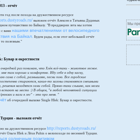
4
13 - отчёт
чти год после похода на дружественном ресурсе
ports.dustyroads.ru/
выложен отчёт Алексея и Татьяны Дудиных
Мы пре
дном путешествии по Байкалу. "В преддверии лета мы хотим
нашими впечатлениями от велосипедного
я с вами
твия на Байкал.
Будем рады, если этот небольшой отчёт
 то полезным."
4
ek: Бунар и окрестности
в очередной раз понимаю, что Хлёк всё-таки - животное лесное.
 мне там хорошо и комфортно. Иду себе в одну каску,
аю сама с собой, размышляю, песни пою. Все городские
постепенно стираются, какие-то загоны становятся смешными
и, решения находятся сами собой. Прямо-таки слышно, как мозги
м встают на место :) В общем, "в любой непонятной ситуации
/рюкзак и вали в лес" - это про меня. "
чёт
об очередной вылазке Single Hlek: Бунар и окрестности.
4
 Турция - выложен отчёт
http://reports.dustyroads.ru/
но на дружественном ресурсе
чёт Ольги Hlek и Лёхи Puhin о велопоходе по весенней Турции.
ься солнечным позитивом