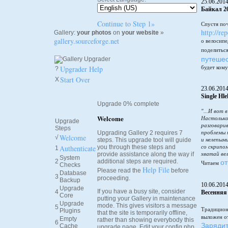
25.06.201
Байкал 20
Continue to Step 1»
Спустя по
http://re
Gallery:
your photos
on
your website
»
gallery.sourceforge.net
о велосипе
поделитьс
путешес
Upgrader Help
будет кому
?
Start Over
X
23.06.201
Single Hl
Upgrade 0% complete
"...И вот 
Welcome
Настолько
Upgrade
разговарив
Steps
Upgrading Gallery 2 requires 7
проблемы 
Welcome
√
steps. This upgrade tool will guide
и нелепым
Authenticate
you through these steps and
со скрипо
1
provide assistance along the way if
хватай вел
System
от
2
additional steps are required.
Читаем
Checks
Help File
Please read the
before
Database
3
proceeding.
Backup
10.06.201
Upgrade
If you have a busy site, consider
4
Весенняя
Core
putting your Gallery in maintenance
Upgrade
mode. This gives visitors a message
5
Традицион
Plugins
that the site is temporarily offline,
выложен от
Empty
rather than showing everybody this
6
Зарядит
Cache
upgrade page. Edit your config.php