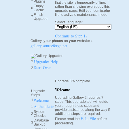
Plugins
that the site is temporarily offline,
Empty
rather than showing everybody this
6
Cache
upgrade page. Edit your config.php
Finish
file to activate maintenance mode.
7
Upgrade
Select Language:
Continue to Step 1»
Gallery:
your photos
on
your website
»
gallery.sourceforge.net
Upgrader Help
?
Start Over
X
Upgrade 0% complete
Welcome
Upgrade
Steps
Upgrading Gallery 2 requires 7
Welcome
√
steps. This upgrade tool will guide
Authenticate
you through these steps and
1
provide assistance along the way if
System
2
additional steps are required.
Checks
Help File
Please read the
before
Database
3
proceeding.
Backup