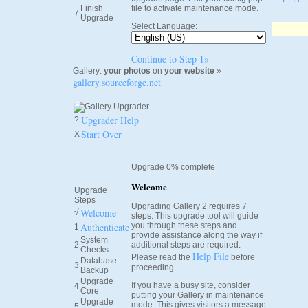
Finish
file to activate maintenance mode.
7
Upgrade
Select Language:
Continue to Step 1»
Gallery:
your photos
on
your website
»
gallery.sourceforge.net
Upgrader Help
?
Start Over
X
Upgrade 0% complete
Welcome
Upgrade
Steps
Upgrading Gallery 2 requires 7
Welcome
√
steps. This upgrade tool will guide
Authenticate
you through these steps and
1
provide assistance along the way if
System
2
additional steps are required.
Checks
Help File
Please read the
before
Database
3
proceeding.
Backup
Upgrade
If you have a busy site, consider
4
Core
putting your Gallery in maintenance
Upgrade
mode. This gives visitors a message
5