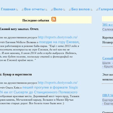
Главная
Все отчеты
Вело
Без велов
Галере
:
:.
.:
:.
.:
:.
.:
:.
.:
Последние события
501-я 
Ежовой вату закатал. Отчет.
Салех
http://reports.dustyroads.ru/
но на дружественном ресурсе
Коротки
поездке на гору Ежовая
тчёт Евгения Wolkow Волкова о
,
Незавер
сезон работающую в режиме байк-парка.
"Ещё с лета 2013 года я
 посетить велотрассы на горе Ежовая, да всё как-то не
. И вот наконец, 6 июля 2014 года я туда выбрался. Надеюсь,
дь это будет полезно, поскольку статей и фотографий по
Самый
ам на Ежовой крайне мало. "
Шаля -
- Кры
ek: Бунар и окрестности
Этот по
менялос
http://reports.dustyroads.ru/
но на дружественном ресурсе
пешей прогулке в формате Single
тчёт Ольги Хлёк о
 56 км от Сысерти до Станционного Полевского
ПВД Si
ообразные красивые места. Деревянный мост через пруд, Тальков
арков камень, Мочаловский карьер, Большое и Малое Щучьи
Екатер
ножество старых дорог. Все болота тоже были мои :)
- Ек
Одиночн