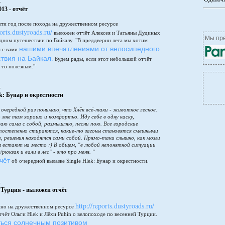
4
13 - отчёт
чти год после похода на дружественном ресурсе
ports.dustyroads.ru/
выложен отчёт Алексея и Татьяны Дудиных
Мы пре
дном путешествии по Байкалу. "В преддверии лета мы хотим
нашими впечатлениями от велосипедного
я с вами
твия на Байкал.
Будем рады, если этот небольшой отчёт
 то полезным."
4
ek: Бунар и окрестности
в очередной раз понимаю, что Хлёк всё-таки - животное лесное.
 мне там хорошо и комфортно. Иду себе в одну каску,
аю сама с собой, размышляю, песни пою. Все городские
постепенно стираются, какие-то загоны становятся смешными
и, решения находятся сами собой. Прямо-таки слышно, как мозги
м встают на место :) В общем, "в любой непонятной ситуации
/рюкзак и вали в лес" - это про меня. "
чёт
об очередной вылазке Single Hlek: Бунар и окрестности.
4
 Турция - выложен отчёт
http://reports.dustyroads.ru/
но на дружественном ресурсе
чёт Ольги Hlek и Лёхи Puhin о велопоходе по весенней Турции.
ься солнечным позитивом