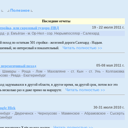
я
Полезное
:.
.:
:.
Последние отчеты
19 - 22 июля 2011 г.
стройка, или скромный тундро-ПВД
ард - р. Емъёган - м. Ор-Нел - сор. Нюрымпосллор - Салехард
й поход по остаткам 501 стройки - железной дороги Салехард - Надым.
Читать полностью >>
шенный, но интересный и показательный.
05-08 мая 2011 г.
 переменчивый поход
 Шамары - Роща - Лом - Маховляне - ст. Кын - ст. Унь - Колпаковка
лосово - Ревда - Екатеринбург
ход задумывался в другой области, в другое время, на другой срок, потом все это
Читать полностью >>
ь несколько раз и даже прямо на маршруте.
30-31 июля 2010 г.
ngle Hlek
инбург - Двуреченск - Черноусово - Маминское - Абрамовское - Сысерть
атеринбург
Читать полностью >>
ая покатушка Хлёк на юго-восток