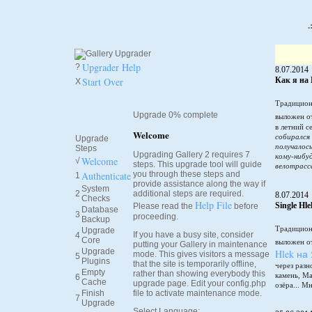
.
Upgrader Help
?
8.07.2014
Start Over
Как я на 
X
Традицион
Upgrade 0% complete
выложен о
в летний 
Welcome
собирался
Upgrade
получалось
Steps
Upgrading Gallery 2 requires 7
кому-нибу
Welcome
√
steps. This upgrade tool will guide
велотрасс
Authenticate
you through these steps and
1
provide assistance along the way if
System
2
additional steps are required.
8.07.2014
Checks
Help File
Single Hl
Please read the
before
Database
3
proceeding.
Backup
Традицион
Upgrade
If you have a busy site, consider
4
Core
выложен о
putting your Gallery in maintenance
Upgrade
Hlek на
mode. This gives visitors a message
5
Plugins
that the site is temporarily offline,
через разн
Empty
rather than showing everybody this
камень, М
6
Cache
upgrade page. Edit your config.php
озёра... М
Finish
file to activate maintenance mode.
7
Upgrade
Select Language: