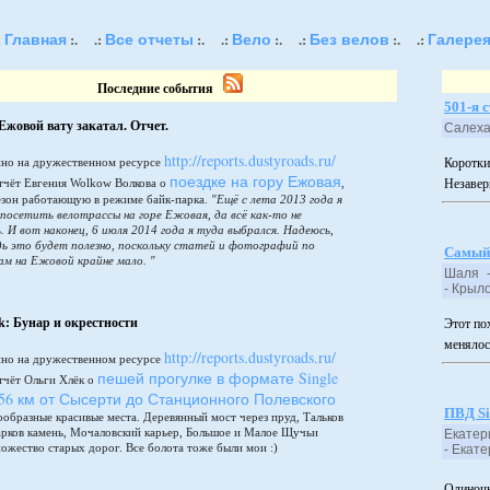
Главная
Все отчеты
Вело
Без велов
Галере
:
:.
.:
:.
.:
:.
.:
:.
.:
Последние события
501-я 
Ежовой вату закатал. Отчет.
Салех
http://reports.dustyroads.ru/
но на дружественном ресурсе
Коротки
поездке на гору Ежовая
тчёт Евгения Wolkow Волкова о
,
Незавер
сезон работающую в режиме байк-парка.
"Ещё с лета 2013 года я
 посетить велотрассы на горе Ежовая, да всё как-то не
. И вот наконец, 6 июля 2014 года я туда выбрался. Надеюсь,
дь это будет полезно, поскольку статей и фотографий по
Самый
ам на Ежовой крайне мало. "
Шаля -
- Кры
ek: Бунар и окрестности
Этот по
менялос
http://reports.dustyroads.ru/
но на дружественном ресурсе
пешей прогулке в формате Single
тчёт Ольги Хлёк о
 56 км от Сысерти до Станционного Полевского
ПВД Si
ообразные красивые места. Деревянный мост через пруд, Тальков
арков камень, Мочаловский карьер, Большое и Малое Щучьи
Екатер
ножество старых дорог. Все болота тоже были мои :)
- Ек
Одиночн