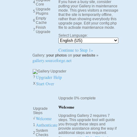
Upgrade
If you have a busy site, consider
4
Core
putting your Gallery in maintenance
Upgrade
mode. This gives visitors a message
5
Plugins
that the site is temporarily offline,
Empty
rather than showing everybody this
6
Cache
upgrade page. Edit your config.php
Finish
file to activate maintenance mode.
7
Upgrade
Select Language:
Continue to Step 1»
Gallery:
your photos
on
your website
»
gallery.sourceforge.net
Upgrader Help
?
Start Over
X
Upgrade 0% complete
Welcome
Upgrade
Steps
Upgrading Gallery 2 requires 7
Welcome
√
steps. This upgrade tool will guide
Authenticate
you through these steps and
1
provide assistance along the way if
System
2
additional steps are required.
Checks