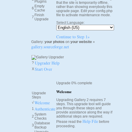
Plugins
that the site is temporarily offline,
Empty
rather than showing everybody this
6
Cache
upgrade page. Edit your config.php
Finish
file to activate maintenance mode.
7
Upgrade
Select Language:
Continue to Step 1»
Gallery:
your photos
on
your website
»
gallery.sourceforge.net
Upgrader Help
?
Start Over
X
Upgrade 0% complete
Welcome
Upgrade
Steps
Upgrading Gallery 2 requires 7
Welcome
√
steps. This upgrade tool will guide
Authenticate
you through these steps and
1
provide assistance along the way if
System
2
additional steps are required.
Checks
Help File
Please read the
before
Database
3
proceeding.
Backup