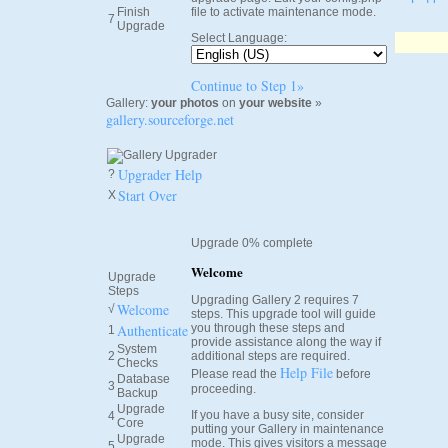
Finish
file to activate maintenance mode.
7
Upgrade
Select Language:
Continue to Step 1»
Gallery:
your photos
on
your website
»
gallery.sourceforge.net
Upgrader Help
?
Start Over
X
Upgrade 0% complete
Welcome
Upgrade
Steps
Upgrading Gallery 2 requires 7
Welcome
√
steps. This upgrade tool will guide
Authenticate
you through these steps and
1
provide assistance along the way if
System
2
additional steps are required.
Checks
Help File
Please read the
before
Database
3
proceeding.
Backup
Upgrade
If you have a busy site, consider
4
Core
putting your Gallery in maintenance
Upgrade
mode. This gives visitors a message
5