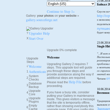
25.06.201
Байкал 20
Continue to Step 1»
Спустя по
http://re
Gallery:
your photos
on
your website
»
gallery.sourceforge.net
о велосипе
поделитьс
путешес
Upgrader Help
будет кому
?
Start Over
X
23.06.201
Single Hl
Upgrade 0% complete
"...И вот 
Welcome
Настолько
Upgrade
разговарив
Steps
Upgrading Gallery 2 requires 7
проблемы 
Welcome
√
steps. This upgrade tool will guide
и нелепым
Authenticate
you through these steps and
со скрипо
1
provide assistance along the way if
хватай вел
System
от
2
additional steps are required.
Читаем
Checks
Help File
Please read the
before
Database
3
proceeding.
Backup
10.06.201
Upgrade
If you have a busy site, consider
4
Весенняя
Core
putting your Gallery in maintenance
Upgrade
mode. This gives visitors a message
5
Традицион
Plugins
that the site is temporarily offline,
выложен от
Empty
rather than showing everybody this
6
Зарядит
Cache
upgrade page. Edit your config.php