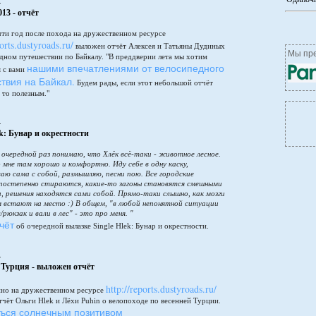
4
13 - отчёт
чти год после похода на дружественном ресурсе
ports.dustyroads.ru/
выложен отчёт Алексея и Татьяны Дудиных
Мы пре
дном путешествии по Байкалу. "В преддверии лета мы хотим
нашими впечатлениями от велосипедного
я с вами
твия на Байкал.
Будем рады, если этот небольшой отчёт
 то полезным."
4
ek: Бунар и окрестности
в очередной раз понимаю, что Хлёк всё-таки - животное лесное.
 мне там хорошо и комфортно. Иду себе в одну каску,
аю сама с собой, размышляю, песни пою. Все городские
постепенно стираются, какие-то загоны становятся смешными
и, решения находятся сами собой. Прямо-таки слышно, как мозги
м встают на место :) В общем, "в любой непонятной ситуации
/рюкзак и вали в лес" - это про меня. "
чёт
об очередной вылазке Single Hlek: Бунар и окрестности.
4
 Турция - выложен отчёт
http://reports.dustyroads.ru/
но на дружественном ресурсе
чёт Ольги Hlek и Лёхи Puhin о велопоходе по весенней Турции.
ься солнечным позитивом