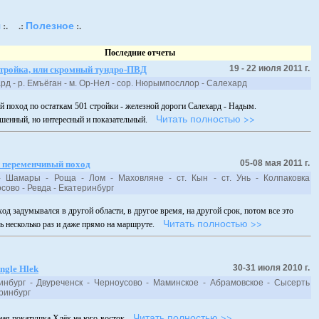
я
Полезное
:.
.:
:.
Последние отчеты
19 - 22 июля 2011 г.
стройка, или скромный тундро-ПВД
ард - р. Емъёган - м. Ор-Нел - сор. Нюрымпосллор - Салехард
й поход по остаткам 501 стройки - железной дороги Салехард - Надым.
Читать полностью >>
шенный, но интересный и показательный.
05-08 мая 2011 г.
 переменчивый поход
 Шамары - Роща - Лом - Маховляне - ст. Кын - ст. Унь - Колпаковка
лосово - Ревда - Екатеринбург
ход задумывался в другой области, в другое время, на другой срок, потом все это
Читать полностью >>
ь несколько раз и даже прямо на маршруте.
30-31 июля 2010 г.
ngle Hlek
инбург - Двуреченск - Черноусово - Маминское - Абрамовское - Сысерть
атеринбург
Читать полностью >>
ая покатушка Хлёк на юго-восток