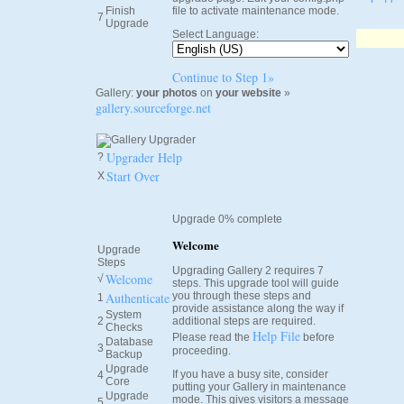
Finish
file to activate maintenance mode.
7
Upgrade
Select Language:
Continue to Step 1»
Gallery:
your photos
on
your website
»
gallery.sourceforge.net
Upgrader Help
?
Start Over
X
Upgrade 0% complete
Welcome
Upgrade
Steps
Upgrading Gallery 2 requires 7
Welcome
√
steps. This upgrade tool will guide
Authenticate
you through these steps and
1
provide assistance along the way if
System
2
additional steps are required.
Checks
Help File
Please read the
before
Database
3
proceeding.
Backup
Upgrade
If you have a busy site, consider
4
Core
putting your Gallery in maintenance
Upgrade
mode. This gives visitors a message
5