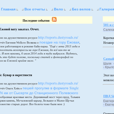
Главная
Все отчеты
Вело
Без велов
Галере
:
:.
.:
:.
.:
:.
.:
:.
.:
Последние события
501-я 
Ежовой вату закатал. Отчет.
Салех
http://reports.dustyroads.ru/
но на дружественном ресурсе
Коротки
поездке на гору Ежовая
тчёт Евгения Wolkow Волкова о
,
Незавер
сезон работающую в режиме байк-парка.
"Ещё с лета 2013 года я
 посетить велотрассы на горе Ежовая, да всё как-то не
. И вот наконец, 6 июля 2014 года я туда выбрался. Надеюсь,
дь это будет полезно, поскольку статей и фотографий по
Самый
ам на Ежовой крайне мало. "
Шаля -
- Кры
ek: Бунар и окрестности
Этот по
менялос
http://reports.dustyroads.ru/
но на дружественном ресурсе
пешей прогулке в формате Single
тчёт Ольги Хлёк о
 56 км от Сысерти до Станционного Полевского
ПВД Si
ообразные красивые места. Деревянный мост через пруд, Тальков
арков камень, Мочаловский карьер, Большое и Малое Щучьи
Екатер
ножество старых дорог. Все болота тоже были мои :)
- Ек
Одиночн