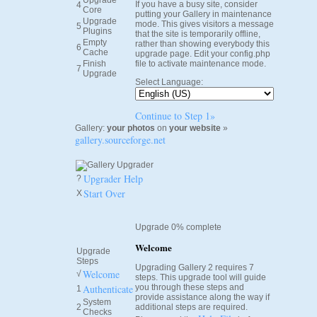
Upgrade
If you have a busy site, consider
4
Core
putting your Gallery in maintenance
Upgrade
mode. This gives visitors a message
5
Plugins
that the site is temporarily offline,
Empty
rather than showing everybody this
6
Cache
upgrade page. Edit your config.php
Finish
file to activate maintenance mode.
7
Upgrade
Select Language:
Continue to Step 1»
Gallery:
your photos
on
your website
»
gallery.sourceforge.net
Upgrader Help
?
Start Over
X
Upgrade 0% complete
Welcome
Upgrade
Steps
Upgrading Gallery 2 requires 7
Welcome
√
steps. This upgrade tool will guide
Authenticate
you through these steps and
1
provide assistance along the way if
System
2
additional steps are required.
Checks