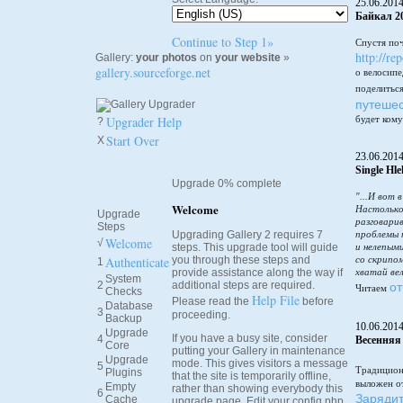
25.06.201
Байкал 20
Continue to Step 1»
Спустя по
http://re
Gallery:
your photos
on
your website
»
gallery.sourceforge.net
о велосипе
поделитьс
путешес
Upgrader Help
будет кому
?
Start Over
X
23.06.201
Single Hl
Upgrade 0% complete
"...И вот 
Welcome
Настолько
Upgrade
разговарив
Steps
Upgrading Gallery 2 requires 7
проблемы 
Welcome
√
steps. This upgrade tool will guide
и нелепым
Authenticate
you through these steps and
со скрипо
1
provide assistance along the way if
хватай вел
System
от
2
additional steps are required.
Читаем
Checks
Help File
Please read the
before
Database
3
proceeding.
Backup
10.06.201
Upgrade
If you have a busy site, consider
4
Весенняя
Core
putting your Gallery in maintenance
Upgrade
mode. This gives visitors a message
5
Традицион
Plugins
that the site is temporarily offline,
выложен от
Empty
rather than showing everybody this
6
Зарядит
Cache
upgrade page. Edit your config.php