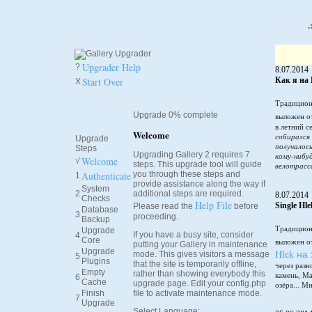
.
Upgrader Help
?
8.07.2014
Start Over
Как я на 
X
Традицион
Upgrade 0% complete
выложен о
в летний 
Welcome
собирался
Upgrade
получалось
Steps
Upgrading Gallery 2 requires 7
кому-нибу
Welcome
√
steps. This upgrade tool will guide
велотрасс
Authenticate
you through these steps and
1
provide assistance along the way if
System
2
additional steps are required.
8.07.2014
Checks
Help File
Single Hl
Please read the
before
Database
3
proceeding.
Backup
Традицион
Upgrade
If you have a busy site, consider
4
Core
выложен о
putting your Gallery in maintenance
Upgrade
Hlek на
mode. This gives visitors a message
5
Plugins
that the site is temporarily offline,
через разн
Empty
rather than showing everybody this
камень, М
6
Cache
upgrade page. Edit your config.php
озёра... М
Finish
file to activate maintenance mode.
7
Upgrade
Select Language: