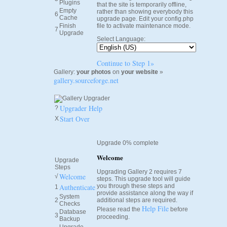
Plugins
that the site is temporarily offline,
Empty
rather than showing everybody this
6
Cache
upgrade page. Edit your config.php
Finish
file to activate maintenance mode.
7
Upgrade
Select Language:
Continue to Step 1»
Gallery:
your photos
on
your website
»
gallery.sourceforge.net
Upgrader Help
?
Start Over
X
Upgrade 0% complete
Welcome
Upgrade
Steps
Upgrading Gallery 2 requires 7
Welcome
√
steps. This upgrade tool will guide
Authenticate
you through these steps and
1
provide assistance along the way if
System
2
additional steps are required.
Checks
Help File
Please read the
before
Database
3
proceeding.
Backup